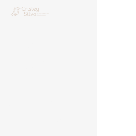
E-Book
Planeje o
seu Natal
Crie O melhor
período de festas da