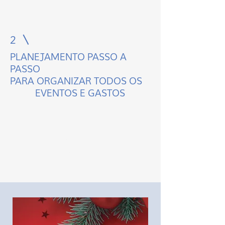
2
PLANEJAMENTO PASSO A
PASSO
PARA ORGANIZAR TODOS OS
EVENTOS E GASTOS
Planeje as Etapas, acompanhe o
planejamento e comemorar as suas
vitórias. Realizar os seus Sonhos
passa por transformá-los em Projetos.