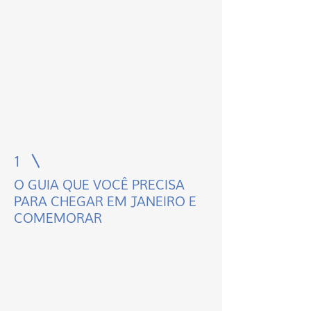
sua vida com este
Guia + Planner +
Presente (Bônus)
1
O GUIA QUE VOCÊ PRECISA
PARA CHEGAR EM JANEIRO E
COMEMORAR
Passe pelas festas e chegue em 2023
tendo as melhores lembranças e o
melhor saldo de conta corrente de
todos os tempos!