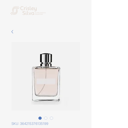
SKU: 364215376135199