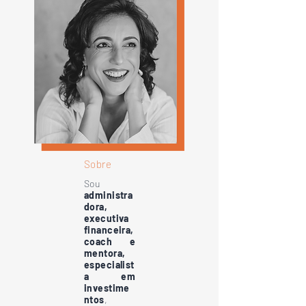
Sobre
Sou
administra
dora,
executiva
financeira,
coach e
mentora,
especialist
a em
investime
ntos
,