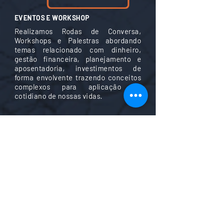
EVENTOS E WORKSHOP
Realizamos Rodas de Conversa,
Workshops e Palestras abordando
temas relacionado com dinheiro,
gestão financeira, planejamento e
aposentadoria, investimentos de
forma envolvente trazendo conceitos
complexos para aplicação no
cotidiano de nossas vidas.
ACOMPANHAMENTO E ATENDIMENTO
PONTUAL
Periodicamente nos encontramos