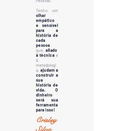
Pessoal.
Tenho um
olhar
empático
e sensível
para a
história de
cada
pessoa
que,
aliado
à técnica
e
à
metodologi
a,
ajudam a
construir a
sua
história de
vida.
O
dinheiro
será sua
ferramenta
para isso!
Crisley
Silva