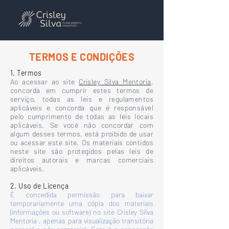
TERMOS E CONDIÇÕES
1. Termos
Ao acessar ao site
Crisley Silva Mentoria
,
concorda em cumprir estes termos de
serviço, todas as leis e regulamentos
aplicáveis ​​e concorda que é responsável
pelo cumprimento de todas as leis locais
aplicáveis. Se você não concordar com
algum desses termos, está proibido de usar
ou acessar este site. Os materiais contidos
neste site são protegidos pelas leis de
direitos autorais e marcas comerciais
aplicáveis.
2. Uso de Licença
É concedida permissão para baixar
temporariamente uma cópia dos materiais
(informações ou software) no site Crisley Silva
Mentoria , apenas para visualização transitória